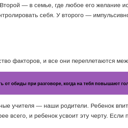
 Второй — в семье, где любое его желание и
нтролировать себя. У второго — импульсивн
тво факторов, и все они переплетаются меж
ть от обиды при разговоре, когда на тебя повышают го
ые учителя — наши родители. Ребенок впиты
рее всего, и ребенок усвоит эту черту. Если