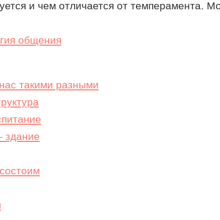
руется и чем отличается от темперамента. М
гия общения
 нас такими разными
труктура
спитание
— здание
 состоим
м