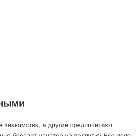
зными
е знакомства, а другие предпочитают
янно бросает начатое на полпути? Все дело