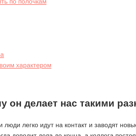
ить по полочкам
ра
своим характером
му он делает нас такими ра
 люди легко идут на контакт и заводят новы
да доводит дела до конца, а коллега посто